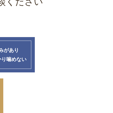
談ください
みがあり
かり噛めない