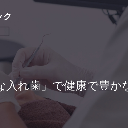
ック
な入れ歯」で
健康で豊か