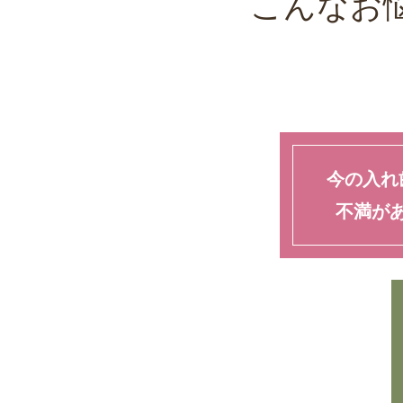
こんなお
今の入れ
不満が