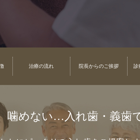
徴
治療の流れ
院長からのご挨拶
診
、噛めない…
入れ歯・義歯