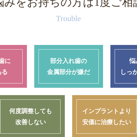
悩みをお持ちの方は
1度ご相
Trouble
歯に
部分入れ歯の
悩
ある
金属部分が嫌だ
しっ
何度調整しても
インプラントより
改善しない
安価に治療したい