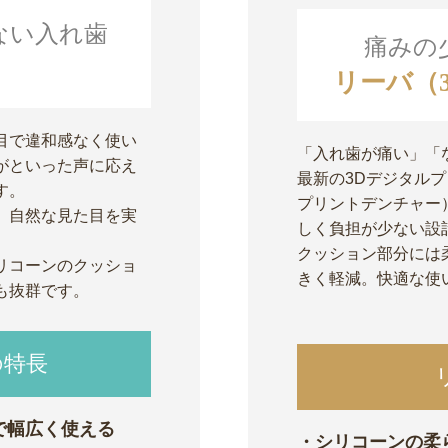
ない入れ歯
痛みの
リーバ（
目で違和感なく使い
「入れ歯が痛い」「
がといった声に応え
最新の3Dデジタル
す。
プリントデンチャー
、自然な見た目を実
しく負担が少ない設
クッション部分には
リコーンのクッショ
きく軽減。快適な使
も抜群です。
の特長
で幅広く使える
・シリコーンの柔